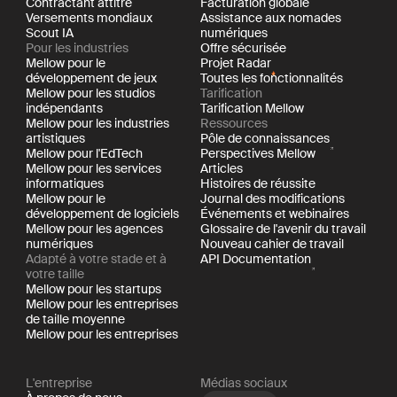
Contractant attitré
Facturation globale
Versements mondiaux
Assistance aux nomades
Scout IA
numériques
Pour les industries
Offre sécurisée
Mellow pour le
Projet Radar
développement de jeux
Toutes les fonctionnalités
Mellow pour les studios
Tarification
indépendants
Tarification Mellow
Mellow pour les industries
Ressources
artistiques
Pôle de connaissances
Mellow pour l'EdTech
Perspectives Mellow
Mellow pour les services
Articles
informatiques
Histoires de réussite
Mellow pour le
Journal des modifications
développement de logiciels
Événements et webinaires
Mellow pour les agences
Glossaire de l'avenir du travail
numériques
Nouveau cahier de travail
Adapté à votre stade et à
API Documentation
votre taille
Mellow pour les startups
Mellow pour les entreprises
de taille moyenne
Mellow pour les entreprises
L'entreprise
Médias sociaux