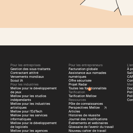
Pour les entreprises
Pour les entrepreneurs
L'en
Gestion des sous-traitants
Facturation globale
À p
Contractant attitré
Assistance aux nomades
Sal
Versements mondiaux
numériques
CAR
Scout IA
Offre sécurisée
Con
Pour les industries
Projet Radar
Men
Mellow pour le développement
Toutes les fonctionnalités
Doc
de jeux
Tarification
Pol
Mellow pour les studios
Tarification Mellow
Poli
indépendants
Ressources
Con
Mellow pour les industries
Pôle de connaissances
artistiques
Perspectives Mellow
Mellow pour l'EdTech
Articles
Mellow pour les services
Histoires de réussite
informatiques
Journal des modifications
Mellow pour le développement
Événements et webinaires
de logiciels
Glossaire de l'avenir du travail
Mellow pour les agences
Nouveau cahier de travail