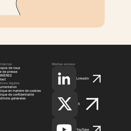
treprise
Médias sociaux
ropos de nous
le de presse
RIÈRES
LinkedIn
tact
tions légales
umentation
itique en matière de cookies
tique de confidentialité
ditions générales
X
YouTube