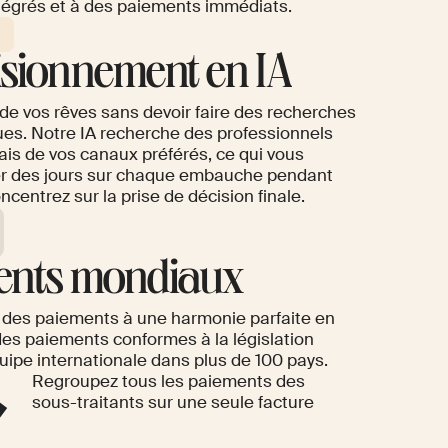
tégrés et à des paiements immédiats.
sionnement en IA
dministrative fortement réduite pour
ique et finance
 de vos rêves sans devoir faire des recherches
s. Notre IA recherche des professionnels
biais de vos canaux préférés, ce qui vous
r des jours sur chaque embauche pendant
centrez sur la prise de décision finale.
ents mondiaux
 %
des paiements à une harmonie parfaite en
des paiements conformes à la législation
quipe internationale dans plus de 100 pays.
Regroupez tous les paiements des
sous-traitants sur une seule facture