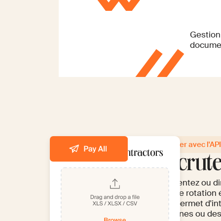
Gestion
docume
Aucun
Activer avec l'AP
paper
Recrut
Augmentez ou dimi
taux de rotation 
vous permet d'in
centaines ou des 