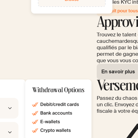
contrôles KYC in
Gratuit pour tous
Approvi
Charge a
RH, jurid
Trouvez le talent
cauchemardesque
qualifiés par le 
permet de gagne
que vous vous con
En savoir plus
Versem
Payez au fur et à mesure à partir de 3
Passez du chaos 
un clic. Envoyez 
fiscale à votre é