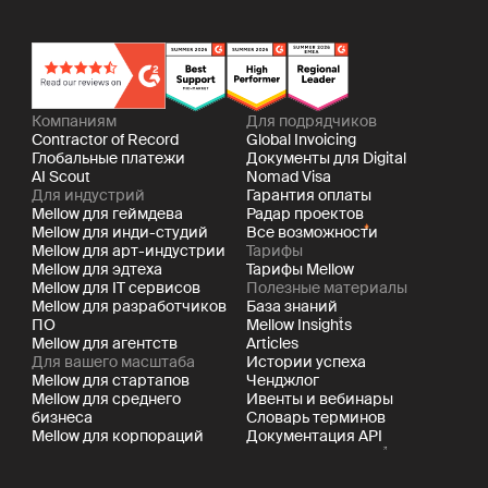
Компаниям
Для подрядчиков
Contractor of Record
Global Invoicing
Глобальные платежи
Документы для Digital
AI Scout
Nomad Visa
Для индустрий
Гарантия оплаты
Mellow для геймдева
Радар проектов
Mellow для инди-студий
Все возможности
Mellow для арт-индустрии
Тарифы
Mellow для эдтеха
Тарифы Mellow
Mellow для IT сервисов
Полезные материалы
Mellow для разработчиков
База знаний
ПО
Mellow Insights
Mellow для агентств
Articles
Для вашего масштаба
Истории успеха
Mellow для стартапов
Ченджлог
Mellow для среднего
Ивенты и вебинары
бизнеса
Словарь терминов
Mellow для корпораций
Документация API