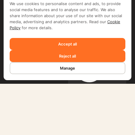
We use cookies to personalise content and ads, to provide
social media features and to analyse our traffic. We also
share information about your use of our site with our social
Apple
media, advertising and analytics partners. Read our
Cookie
App
Policy
for more details.
Store
Accept all
Reject all
Google
Manage
Play
FIX FREELANCER LTD ©. Document flow and e-signature
operator: FIX FREELANCER LTD (Arch. Leontiou A, 254,
MAXIMOS COURT A, 5th floor, Flat/Office 51, 3020 Limassol,
Cyprus). Depending on the chosen product and your region,
you may require entering into a separate contract with FIX
FREELANCER LTD and/or another company, including TMS
Solarweb Limited (Arch. Leontiou A, 254, MAXIMOS COURT
A, 5th floor, Flat/Office 51, 3020 Limassol, Cyprus), FLIME B.V.
(De Entree 232,1101 EE, Amsterdam, the Netherlands) and/or