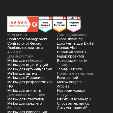
Компаниям
Для подрядчиков
Contractor Management
Global Invoicing
Contractor of Record
Документы для Digital
Глобальные платежи
Nomad Visa
AI Scout
Гарантия оплаты
Для индустрий
Радар проектов
Mellow для геймдева
Все возможности
Mellow для инди-студий
Тарифы
Mellow для арт-индустрии
Тарифы Mellow
Mellow для эдтеха
Полезные материалы
Mellow для IT сервисов
База знаний
Mellow для разработчиков
Mellow Insights
ПО
Articles
Mellow для агентств
Истории успеха
Для вашего масштаба
Ченджлог
Mellow для стартапов
Ивенты и вебинары
Mellow для среднего
Словарь терминов
бизнеса
Документация API
Mellow для корпораций