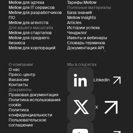
Mellow для эдтеха
Тарифы Mellow
Mellow для IT сервисов
Полезные материалы
Mellow для разработчиков
База знаний
ПО
Mellow Insights
Mellow для агентств
Articles
Для вашего масштаба
Истории успеха
Mellow для стартапов
Ченджлог
Mellow для среднего
Ивенты и вебинары
бизнеса
Словарь терминов
Mellow для корпораций
Документация API
О компании
Мы в соцсетях
О нас
Пресс-центр
Вакансии
LinkedIn
Контакты
Документы
Правовая документация
Политика использования
cookie
X
Политика
конфиденциальности
Пользовательское
соглашение