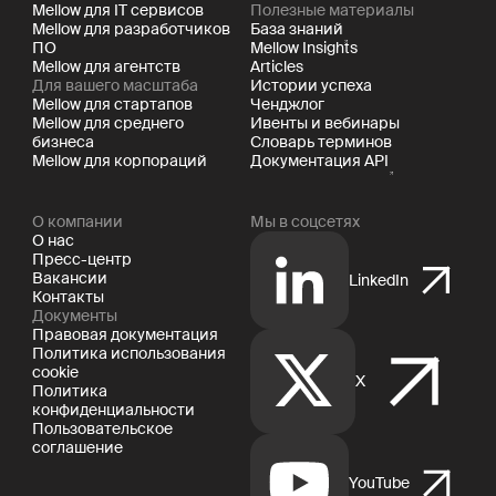
Mellow для IT сервисов
Полезные материалы
Mellow для разработчиков
База знаний
ПО
Mellow Insights
Mellow для агентств
Articles
Для вашего масштаба
Истории успеха
Mellow для стартапов
Ченджлог
Mellow для среднего
Ивенты и вебинары
бизнеса
Словарь терминов
Mellow для корпораций
Документация API
О компании
Мы в соцсетях
О нас
Пресс-центр
Вакансии
LinkedIn
Контакты
Документы
Правовая документация
Политика использования
cookie
X
Политика
конфиденциальности
Пользовательское
соглашение
YouTube