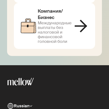
Компания/
Бизнес
Международные
выплаты без
налоговой и
финансовой
головной боли
Russian