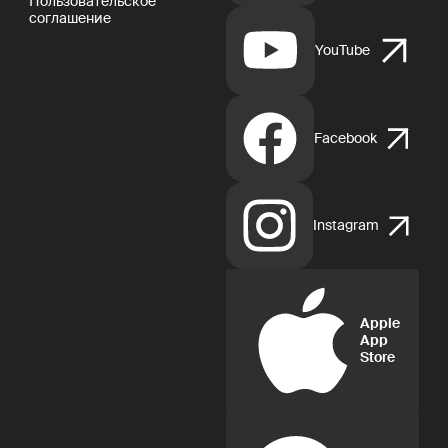
Apple
App
Store
Google
Play
FIX FREELANCER LTD ©. Document flow and e-signature
operator: FIX FREELANCER LTD (Arch. Leontiou A, 254,
MAXIMOS COURT A, 5th floor, Flat/Office 51, 3020 Limassol,
Cyprus). Depending on the chosen product and your region,
you may require entering into a separate contract with FIX
FREELANCER LTD and/or another company, including TMS
Solarweb Limited (Arch. Leontiou A, 254, MAXIMOS COURT