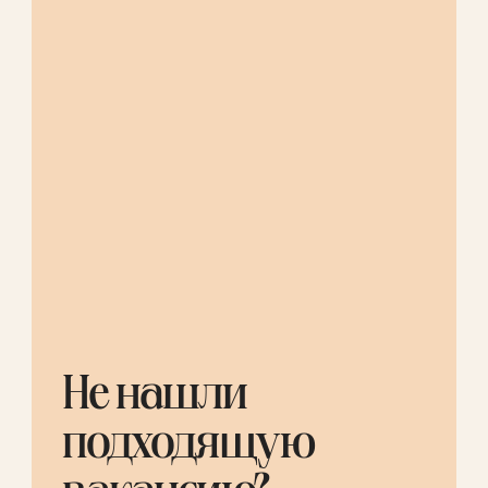
Не нашли
подходящую
вакансию?
Пришлите свое резюме, и мы
свяжемся с вами, если появится
позиция под ваши навыки
и интересы.
Отправить резюме