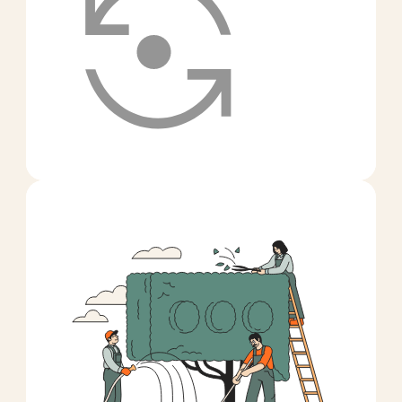
чтобы справиться с новыми
вызовами.
Но, сталкиваясь с неизвестным,
мы не опускаем руки,
а с интересом ищем возможные
решения — задаем вопросы,
учимся новому и работаем вместе.
Делаем то,
что важно