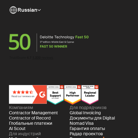
Компаниям
Для подрядчиков
Contractor Management
Global Invoicing
Contractor of Record
Документы для Digital
Глобальные платежи
Nomad Visa
AI Scout
Гарантия оплаты
Для индустрий
Радар проектов
Mellow для геймдева
Все возможности
Mellow для инди-студий
Тарифы
Mellow для арт-индустрии
Тарифы Mellow
Mellow для эдтеха
Полезные материалы
Mellow для IT сервисов
База знаний
Mellow для разработчиков
Mellow Insights
ПО
Articles
Mellow для агентств
Истории успеха
Для вашего масштаба
Ченджлог
Mellow для стартапов
Ивенты и вебинары
Mellow для среднего
Словарь терминов
бизнеса
Документация API
Mellow для корпораций