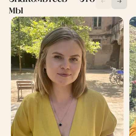
мы
Мы делимся знаниями, помогаем в
сложных ситуациях, вдохновляем
других и прислушиваемся к
интересам команды при принятии
решений.