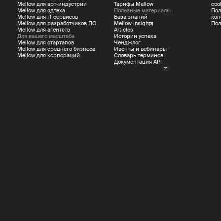
Mellow для арт-индустрии
Тарифы Mellow
coo
Mellow для эдтеха
Полезные материалы
Пол
Mellow для IT сервисов
База знаний
кон
Mellow для разработчиков ПО
Mellow Insights
Пол
Mellow для агентств
Articles
Для вашего масштаба
Истории успеха
Mellow для стартапов
Ченджлог
Mellow для среднего бизнеса
Ивенты и вебинары
Mellow для корпораций
Словарь терминов
Документация API