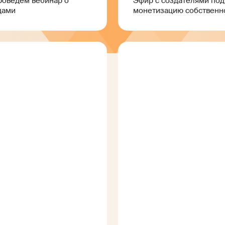
роведём вебинар о
Эфир с создателями под
дами
монетизацию собственн