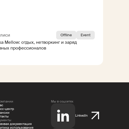
илиси
Offline
Event
 Mellow: отдых, нетворкинг и заряд
ивных профессионалов
омпании
Мы в соцсетях
ас
сс-центр
ансии
LinkedIn
такты
ументы
вовая документация
итика использования