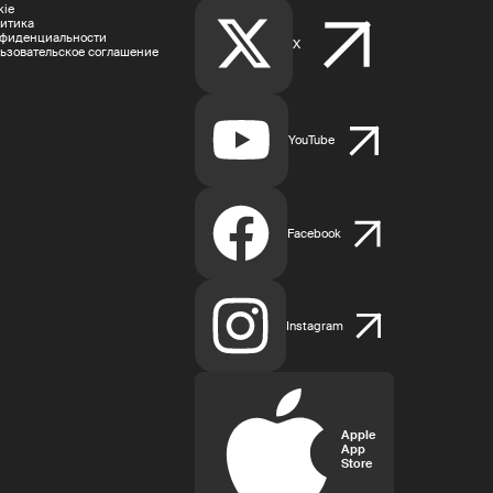
kie
итика
фиденциальности
X
ьзовательское соглашение
YouTube
Facebook
Instagram
Apple
App
Store