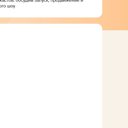
кастов: обсудим запуск, продвижение и
ого шоу