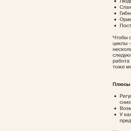
Люди
Слаж
Гибк
Орие
Пост
Чтобы 
циклы 
несколь
следую
работа
тоже мо
Плюсы 
Регу
сниз
Возм
У ка
пред