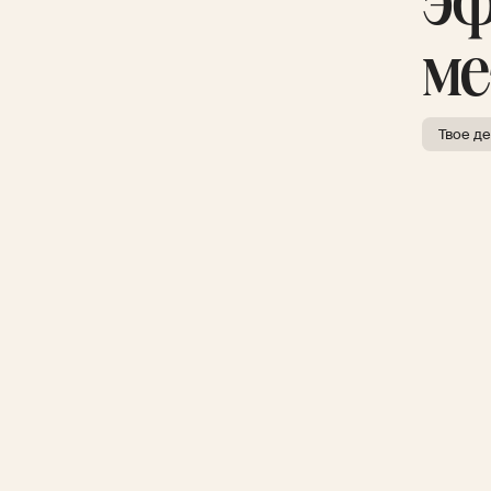
э
ме
Твое д