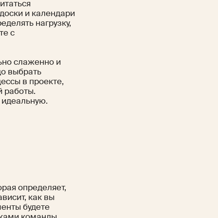
итаться
доски и календари
еделять нагрузку,
те с
ьно слаженно и
до выбрать
ессы в проекте,
й работы.
 идеальную.
орая определяет,
ависит, как вы
менты будете
иками команды.