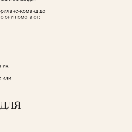
фриланс-команд до
то они помогают:
ния.
е или
 для