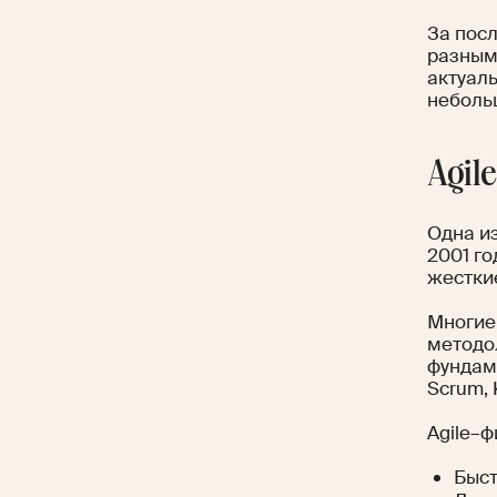
За пос
разным
актуаль
неболь
Agil
Одна и
2001 го
жестки
Многие
методо
фундам
Scrum, 
Agile–
Быст