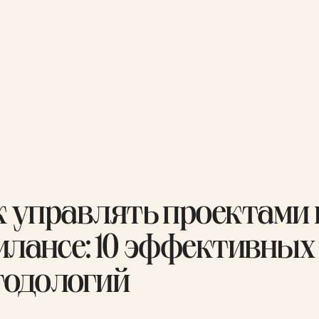
к управлять проектами 
илансе: 10 эффективных
тодологий