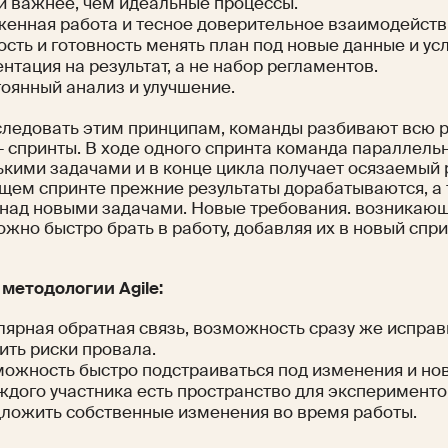
 важнее, чем идеальные процессы.
енная работа и тесное доверительное взаимодейств
ость и готовность менять план под новые данные и ус
нтация на результат, а не набор регламентов.
оянный анализ и улучшение.
следовать этим принципам, команды разбивают всю р
— спринты. В ходе одного спринта команда параллель
кими задачами и в конце цикла получает осязаемый р
щем спринте прежние результаты дорабатываются, а 
 над новыми задачами. Новые требования. возникающ
жно быстро брать в работу, добавляя их в новый спри
методологии Agile:
лярная обратная связь, возможность сразу же исправ
ить риски провала.
ожность быстро подстраиваться под изменения и но
ждого участника есть пространство для эксперимент
ложить собственные изменения во время работы.