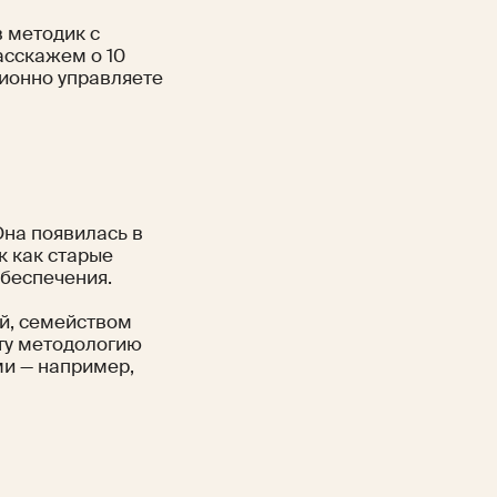
в методик с
асскажем о 10
ционно управляете
Она появилась в
к как старые
обеспечения.
й, семейством
ту методологию
и — например,