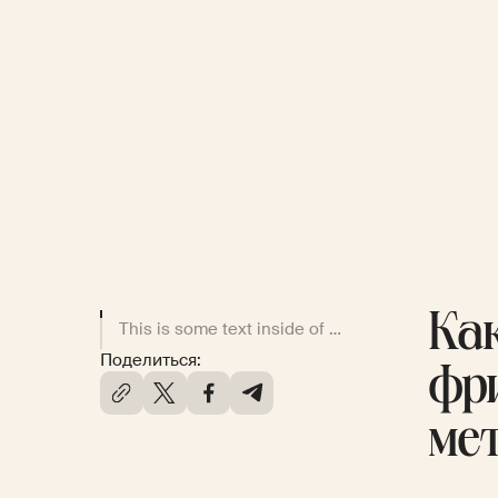
Ка
This is some text inside of a div block.
Поделиться:
фр
ме