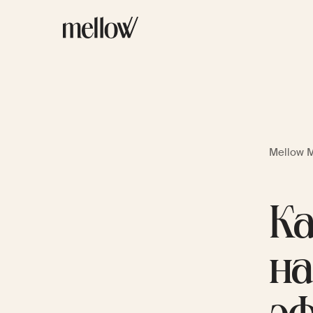
Mellow 
Ка
на