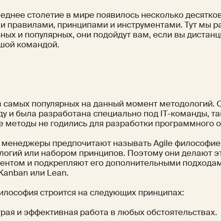
леднее столетие в мире появилось несколько десятко
и правилами, принципами и инструментами. Тут мы р
ных и популярных, они подойдут вам, если вы дистан
шой командой.
e
з самых популярных на данный момент методологий. 
ду и была разработана специально под IT-команды, та
е методы не годились для разработки программного 
 менеджеры предпочитают называть Agile философие
логий или набором принципов. Поэтому они делают э
ентом и подкрепляют его дополнительными подходам
Kanban или Lean.
философия строится на следующих принципах:
рая и эффективная работа в любых обстоятельствах.