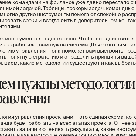
ение командами на фрилансе уже давно перестало сч
лнимой задачей. Таблицы, трекеры задач, командные 
 многие другие инструменты помогают спокойно распр
ировать сроки и всегда быть в доверительном контак
ителями.
их инструментов недостаточно. Чтобы все действител
ивно работало, вам нужна система. Для этого вам на
логию управления — она поможет вам выстроить проц
ить понятную стратегию и определить принципы ваше
зываем, какие методологии существуют и как выбрать
чем нужны методологии
равления
логия управления проектами — это единая схема, кот
анда будет работать на всех этапах проекта. От нее з
ставить задачи и оценивать результаты, какие инстру
зовать и как выстроите коммуникацию между участн