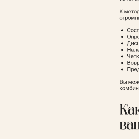
К мето
огромны
Сост
Опре
Дисц
Нала
Четк
Вовр
Пред
Вы мож
комбин
Ка
ва