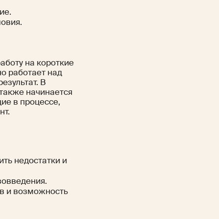
ие.
ловия.
аботу на короткие
но работает над
езультат. В
также начинается
ие в процессе,
нт.
ить недостатки и
вовведения.
ов и возможность