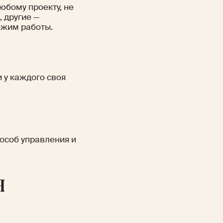
юбому проекту, не
 другие —
ежим работы.
 у каждого своя
особ управления и
я