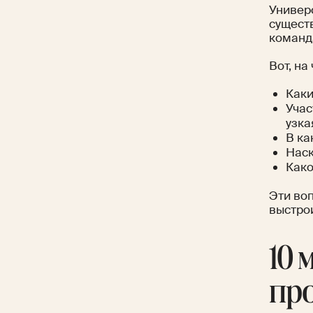
Универ
сущест
команд
Вот, на
Каки
Учас
узка
В ка
Наск
Како
Эти во
выстро
10 
пр