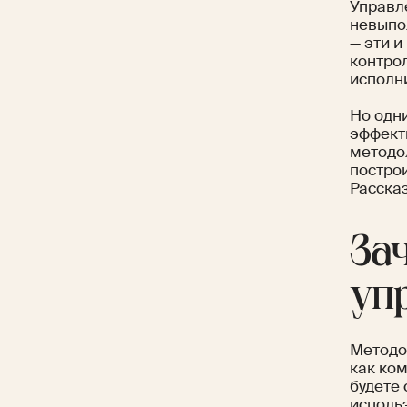
Управл
невыпо
— эти и
контрол
исполн
Но одн
эффект
методо
постро
Расска
За
уп
Методо
как ком
будете 
исполь