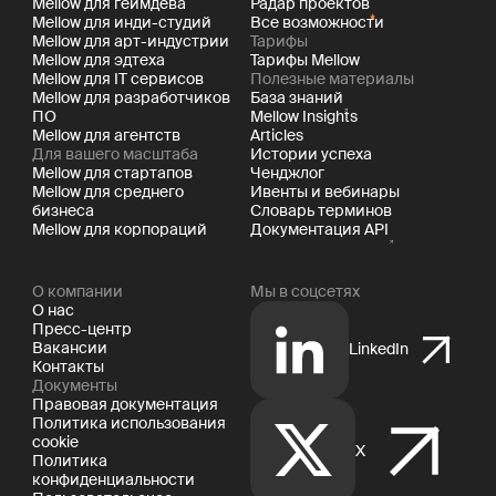
Mellow для геймдева
Радар проектов
Mellow для инди-студий
Все возможности
Mellow для арт-индустрии
Тарифы
Mellow для эдтеха
Тарифы Mellow
Mellow для IT сервисов
Полезные материалы
Mellow для разработчиков
База знаний
ПО
Mellow Insights
Mellow для агентств
Articles
Для вашего масштаба
Истории успеха
Mellow для стартапов
Ченджлог
Mellow для среднего
Ивенты и вебинары
бизнеса
Словарь терминов
Mellow для корпораций
Документация API
О компании
Мы в соцсетях
О нас
Пресс-центр
Вакансии
LinkedIn
Контакты
Документы
Правовая документация
Политика использования
cookie
X
Политика
конфиденциальности