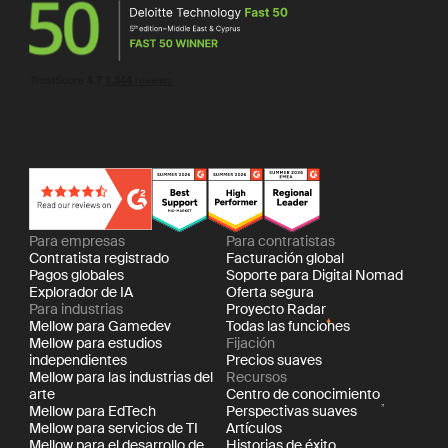
Para empresas
Para contratistas
Contratista registrado
Facturación global
Pagos globales
Soporte para Digital Nomad
Explorador de IA
Oferta segura
Para industrias
Proyecto Radar
Mellow para Gamedev
Todas las funciones
Mellow para estudios
Fijación
independientes
Precios suaves
Mellow para las industrias del
Recursos
arte
Centro de conocimiento
Mellow para EdTech
Perspectivas suaves
Mellow para servicios de TI
Artículos
Mellow para el desarrollo de
Historias de éxito