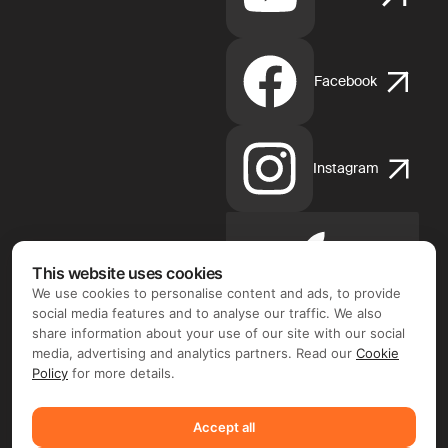
Facebook
Instagram
Apple
This website uses cookies
App
We use cookies to personalise content and ads, to provide
Store
social media features and to analyse our traffic. We also
share information about your use of our site with our social
media, advertising and analytics partners. Read our
Cookie
Policy
for more details.
Google
Accept all
Play