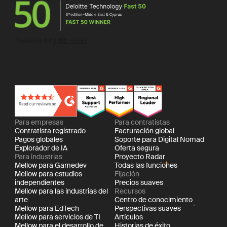
Para empresas
Para contratistas
Contratista registrado
Facturación global
Pagos globales
Soporte para Digital Nomad
Explorador de IA
Oferta segura
Para industrias
Proyecto Radar
Mellow para Gamedev
Todas las funciones
Mellow para estudios
Fijación
independientes
Precios suaves
Mellow para las industrias del
Recursos
arte
Centro de conocimiento
Mellow para EdTech
Perspectivas suaves
Mellow para servicios de TI
Artículos
Mellow para el desarrollo de
Historias de éxito