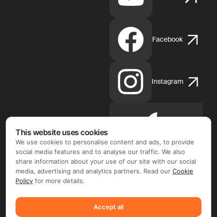
Facebook
Instagram
Apple
This website uses cookies
App
We use cookies to personalise content and ads, to provide
Store
social media features and to analyse our traffic. We also
share information about your use of our site with our social
media, advertising and analytics partners. Read our
Cookie
Policy
for more details.
Google
Accept all
Play