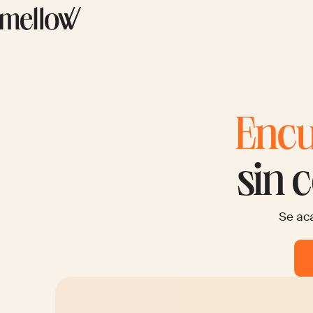
Encu
sin 
Se aca