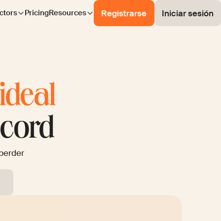
Registrarse
Iniciar sesión
ctors
Pricing
Resources
ideal
écord
 perder