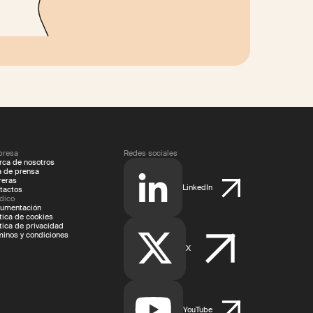
resa
Redes sociales
rca de nosotros
a de prensa
reras
LinkedIn
tactos
ídico
umentación
ítica de cookies
ítica de privacidad
minos y condiciones
X
YouTube