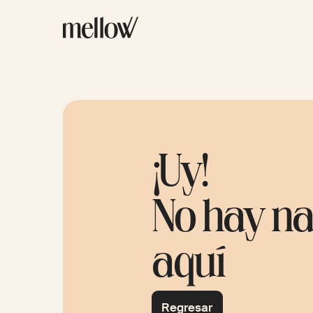
¡Uy!
No hay n
aquí
Regresar