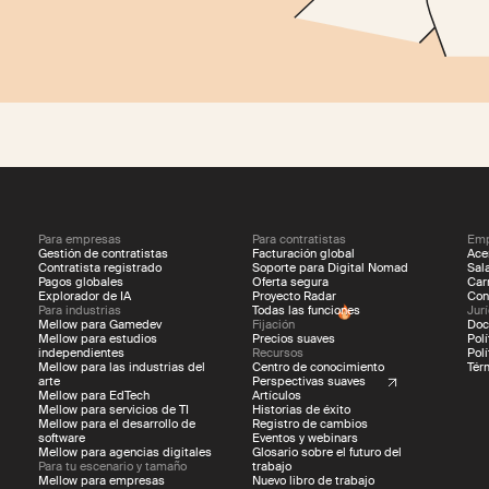
Para empresas
Para contratistas
Emp
Gestión de contratistas
Facturación global
Ace
Contratista registrado
Soporte para Digital Nomad
Sal
Pagos globales
Oferta segura
Car
Explorador de IA
Proyecto Radar
Con
Para industrias
Todas las funciones
Jur
Mellow para Gamedev
Fijación
Doc
Mellow para estudios
Precios suaves
Pol
independientes
Recursos
Pol
Mellow para las industrias del
Centro de conocimiento
Tér
arte
Perspectivas suaves
Mellow para EdTech
Artículos
Mellow para servicios de TI
Historias de éxito
Mellow para el desarrollo de
Registro de cambios
software
Eventos y webinars
Mellow para agencias digitales
Glosario sobre el futuro del
Para tu escenario y tamaño
trabajo
Mellow para empresas
Nuevo libro de trabajo