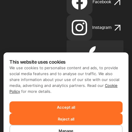
Facebook
Instagram
Apple
App
This website uses cookies
Store
We use cookies to personalise content and ads, to provide
social media features and to analyse our traffic. We also
share information about your use of our site with our social
media, advertising and analytics partners. Read our
Cookie
Policy
for more details.
Google
Play
Accept all
Reject all
©2026 FIX FREELANCER LTD
Manage