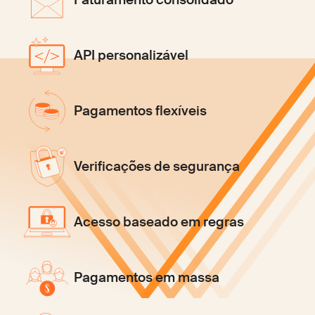
API personalizável
Pagamentos flexíveis
Verificações de segurança
Acesso baseado em regras
Pagamentos em massa