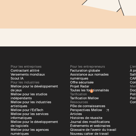
Pour les entreprises
Pour les entrepreneurs
L'en
Contractant attitré
Facturation globale
À p
Versements mondiaux
Assistance aux nomades
Sal
Scout IA
numériques
CAR
Pour les industries
Offre sécurisée
Con
Mellow pour le développement
Projet Radar
Men
de jeux
Toutes les fonctionnalités
Doc
Mellow pour les studios
Tarification
Pol
indépendants
Tarification Mellow
Poli
Mellow pour les industries
Ressources
Con
artistiques
Pôle de connaissances
Mellow pour l'EdTech
Perspectives Mellow
Mellow pour les services
Articles
informatiques
Histoires de réussite
Mellow pour le développement
Journal des modifications
de logiciels
Événements et webinaires
Mellow pour les agences
Glossaire de l'avenir du travail
numériques
Nouveau cahier de travail