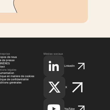
treprise
Médias sociaux
ropos de nous
le de presse
RIÈRES
LinkedIn
tact
tions légales
umentation
itique en matière de cookies
tique de confidentialité
ditions générales
X
YouTube