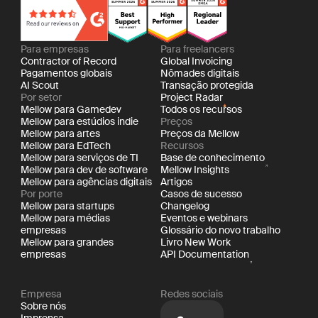
Para empresas
Para freelancers
Contractor of Record
Global Invoicing
Pagamentos globais
Nômades digitais
AI Scout
Transação protegida
Por setor
Project Radar
Mellow para Gamedev
Todos os recursos
Mellow para estúdios indie
Preços
Mellow para artes
Preços da Mellow
Mellow para EdTech
Recursos
Mellow para serviços de TI
Base de conhecimento
Mellow para dev de software
Mellow Insights
Mellow para agências digitais
Artigos
Por porte
Casos de sucesso
Mellow para startups
Changelog
Mellow para médias
Eventos e webinars
empresas
Glossário do novo trabalho
Mellow para grandes
Livro New Work
empresas
API Documentation
Empresa
Redes sociais
Sobre nós
Imprensa