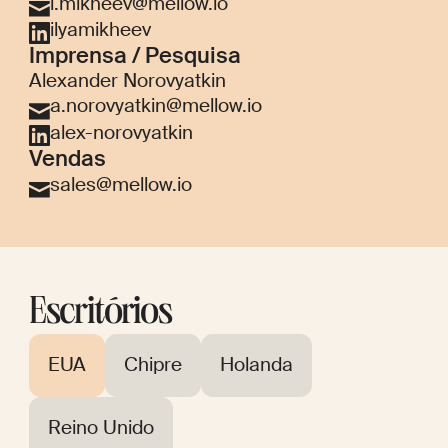
i.mikheev@mellow.io
ilyamikheev
Imprensa / Pesquisa
Alexander Norovyatkin
a.norovyatkin@mellow.io
alex-norovyatkin
Vendas
sales@mellow.io
Escritórios
EUA
Chipre
Holanda
Reino Unido