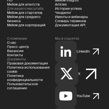
ПО
Mellow Insights
Mellow для агентств
Articles
Для вашего масштаба
Истории успеха
Mellow для стартапов
Ченджлог
Mellow для среднего
Ивенты и вебинары
бизнеса
Словарь терминов
Mellow для корпораций
Документация API
О компании
Мы в соцсетях
О нас
Пресс-центр
Вакансии
LinkedIn
Контакты
Документы
Правовая документация
Политика использования
cookie
X
Политика
конфиденциальности
Пользовательское
соглашение
YouTube