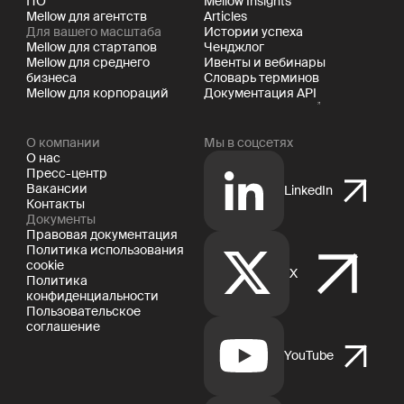
ПО
Mellow Insights
Mellow для агентств
Articles
Для вашего масштаба
Истории успеха
Mellow для стартапов
Ченджлог
Mellow для среднего
Ивенты и вебинары
бизнеса
Словарь терминов
Mellow для корпораций
Документация API
О компании
Мы в соцсетях
О нас
Пресс-центр
Вакансии
LinkedIn
Контакты
Документы
Правовая документация
Политика использования
cookie
X
Политика
конфиденциальности
Пользовательское
соглашение
YouTube