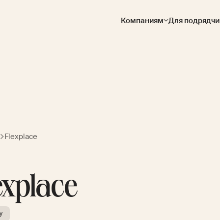
Компаниям
Для подрядчи
Flexplace
explace
y