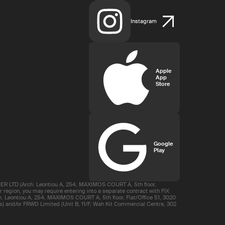
Instagram
Apple
App
Store
Google
Play
R LTD (Arch. Leontiou A, 254, MAXIMOS COURT A, 5th floor,
region, you may require entering into a separate contract with FIX
 Leontiou A, 254, MAXIMOS COURT A, 5th floor, Flat/Office 51, 3020
s) and/or FRWD Limited (Unit B, 11/F, Wah Kit Commercial Centre, 302