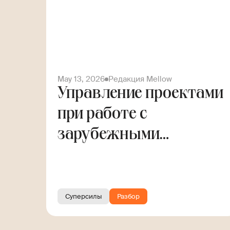
May 13, 2026
Редакция Mellow
Управление проектами
при работе с
зарубежными
заказчиками. Гайд для
фрилансера
Суперсилы
Разбор