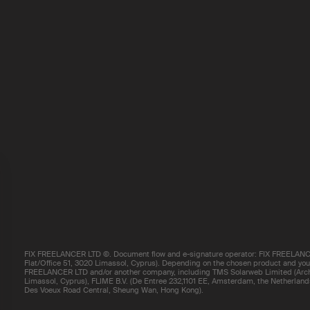
FIX FREELANCER LTD ©. Document flow and e-signature operator: FIX FREELANCE
Flat/Office 51, 3020 Limassol, Cyprus). Depending on the chosen product and your 
FREELANCER LTD and/or another company, including TMS Solarweb Limited (Arch.
Limassol, Cyprus), FLIME B.V. (De Entree 232,1101 EE, Amsterdam, the Netherland
Des Voeux Road Central, Sheung Wan, Hong Kong).