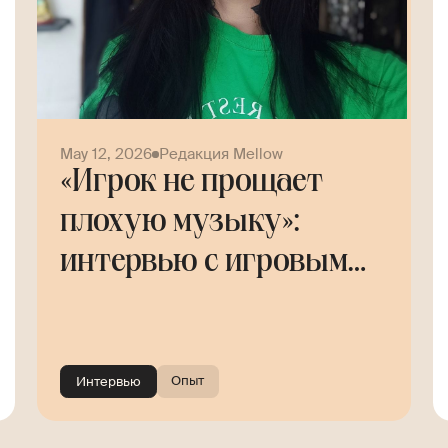
May 12, 2026
Редакция Mellow
«Игрок не прощает
плохую музыку»:
интервью с игровым
композитором Helly
Tree
Опыт
Интервью