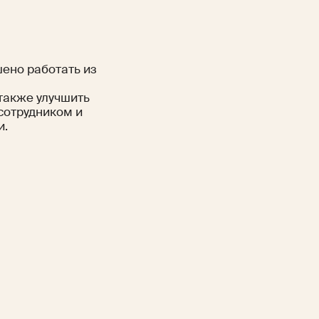
шено работать из
 также улучшить
 сотрудником и
и.