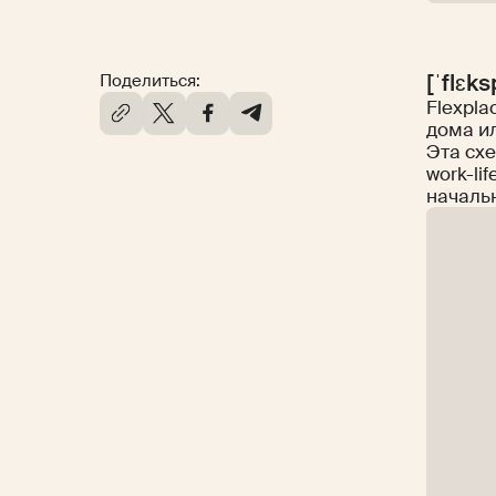
[ˈflɛks
Поделиться:
Flexpla
дома и
Эта схе
work-li
началь