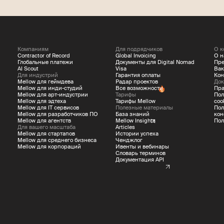
Компаниям
Для подрядчиков
О к
Contractor of Record
Global Invoicing
О н
Глобальные платежи
Документы для Digital Nomad
Пре
AI Scout
Visa
Вак
Для индустрий
Гарантия оплаты
Кон
Mellow для геймдева
Радар проектов
Док
Mellow для инди-студий
Все возможности
Пра
Mellow для арт-индустрии
Тарифы
Пол
Mellow для эдтеха
Тарифы Mellow
coo
Mellow для IT сервисов
Полезные материалы
Пол
Mellow для разработчиков ПО
База знаний
кон
Mellow для агентств
Mellow Insights
Пол
Для вашего масштаба
Articles
Mellow для стартапов
Истории успеха
Mellow для среднего бизнеса
Ченджлог
Mellow для корпораций
Ивенты и вебинары
Словарь терминов
Документация API