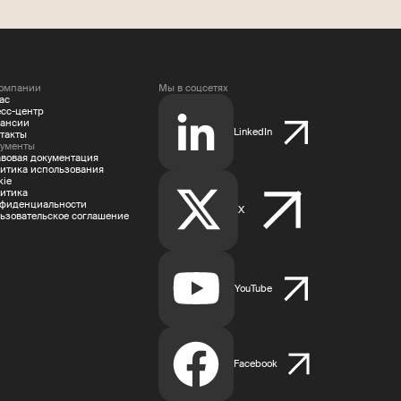
омпании
Мы в соцсетях
ас
сс-центр
ансии
LinkedIn
такты
ументы
вовая документация
итика использования
kie
итика
фиденциальности
X
ьзовательское соглашение
YouTube
Facebook