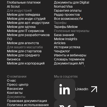
Глобальные платежи
Документы для Digital
AI Scout
Nomad Visa
Для индустрий
Гарантия оплаты
Mellow для геймдева
Радар проектов
Mellow для инди-студий
Все возможности
Mellow для арт-индустрии
Тарифы
Mellow для эдтеха
Тарифы Mellow
Mellow для IT сервисов
Полезные материалы
Mellow для разработчиков
База знаний
ПО
Mellow Insights
Mellow для агентств
Articles
Для вашего масштаба
Истории успеха
Mellow для стартапов
Ченджлог
Mellow для среднего
Ивенты и вебинары
бизнеса
Словарь терминов
Mellow для корпораций
Документация API
О компании
Мы в соцсетях
О нас
Пресс-центр
Вакансии
LinkedIn
Контакты
Документы
Правовая документация
Политика использования