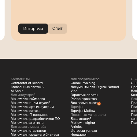
композитором Helly
Tree
Опыт
Интервью
Компаниям
Для подрядчиков
О к
Contractor of Record
Global Invoicing
О н
Глобальные платежи
Документы для Digital Nomad
Пре
AI Scout
Visa
Вак
Для индустрий
Гарантия оплаты
Кон
Mellow для геймдева
Радар проектов
Док
Mellow для инди-студий
Все возможности
Пра
Mellow для арт-индустрии
Тарифы
Пол
Mellow для эдтеха
Тарифы Mellow
coo
Mellow для IT сервисов
Полезные материалы
Пол
Mellow для разработчиков ПО
База знаний
кон
Mellow для агентств
Mellow Insights
Пол
Для вашего масштаба
Articles
Mellow для стартапов
Истории успеха
Mellow для среднего бизнеса
Ченджлог