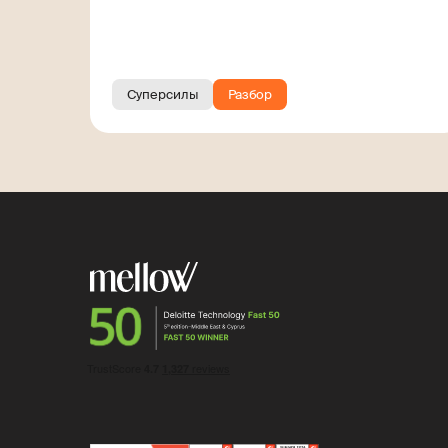
заказчиками. Гайд для
фрилансера
Суперсилы
Разбор