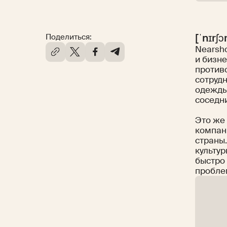
[ˈnɪrʃɔ
Поделиться:
Nearsho
и бизне
против
сотруд
одежды
соседни
Это же 
компан
страны
культу
быстро 
пробле