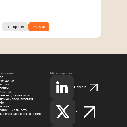
заказов
Я — бренд
Разбор
омпании
Мы в соцсетях
ас
сс-центр
ансии
LinkedIn
такты
ументы
вовая документация
итика использования
kie
итика
фиденциальности
X
ьзовательское соглашение