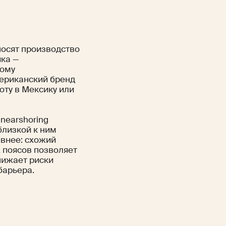
носят производство
ика —
гому
мериканский бренд
оту в Мексику или
nearshoring
близкой к ним
ивнее: схожий
х поясов позволяет
снижает риски
барьера.