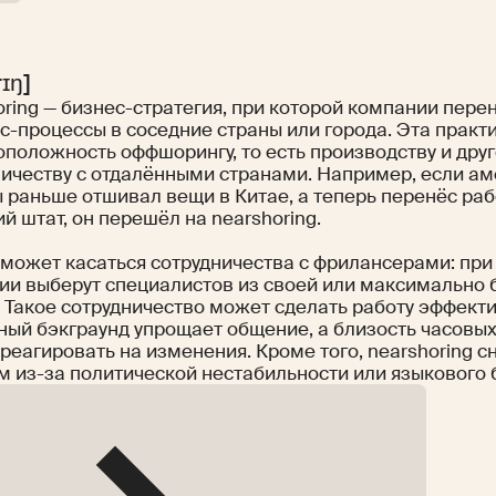
rɪŋ]
ring — бизнес-стратегия, при которой компании пере
с-процессы в соседние страны или города. Эта практ
оположность оффшорингу, то есть производству и дру
ничеству с отдалёнными странами. Например, если а
 раньше отшивал вещи в Китае, а теперь перенёс раб
й штат, он перешёл на nearshoring.
может касаться сотрудничества с фрилансерами: при 
ии выберут специалистов из своей или максимально 
. Такое сотрудничество может сделать работу эффект
рный бэкграунд упрощает общение, а близость часовы
реагировать на изменения. Кроме того, nearshoring 
м из-за политической нестабильности или языкового 