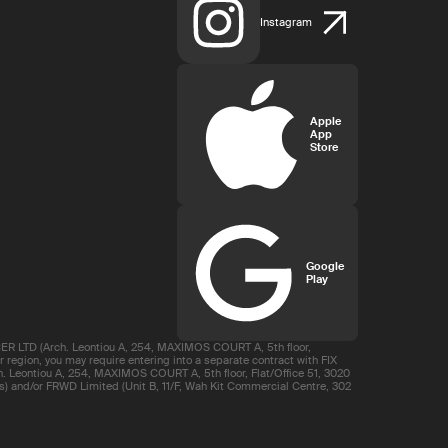
Instagram
Apple
App
Store
Google
Play
R LTD (Arch. Leontiou A, 254, MAXIMOS COURT A, 5th floor,
region, you may require entering into a separate contract with FIX
 Leontiou A, 254, MAXIMOS COURT A, 5th floor, Flat/Office 51, 3020
s) and/or FRWD Limited (Unit B, 11/F, Wah Kit Commercial Centre, 302