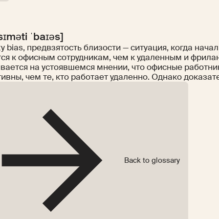
sɪməti ˈbaɪəs]
ty bias, предвзятость близости — ситуация, когда нача
тся к офисным сотрудникам, чем к удаленным и фрила
вается на устоявшемся мнении, что офисные работни
ивны, чем те, кто работает удаленно. Однако доказате
Back to glossary