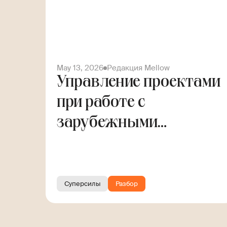
May 13, 2026
Редакция Mellow
Управление проектами
при работе с
зарубежными
заказчиками. Гайд для
фрилансера
Суперсилы
Разбор