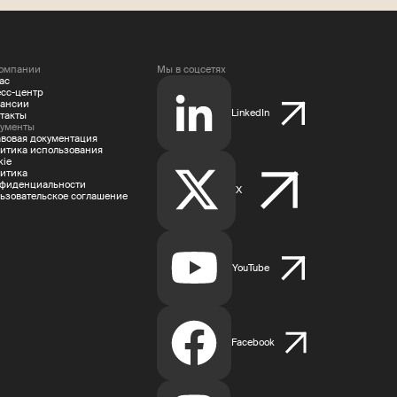
омпании
Мы в соцсетях
ас
сс-центр
ансии
LinkedIn
такты
ументы
вовая документация
итика использования
kie
итика
фиденциальности
X
ьзовательское соглашение
YouTube
Facebook