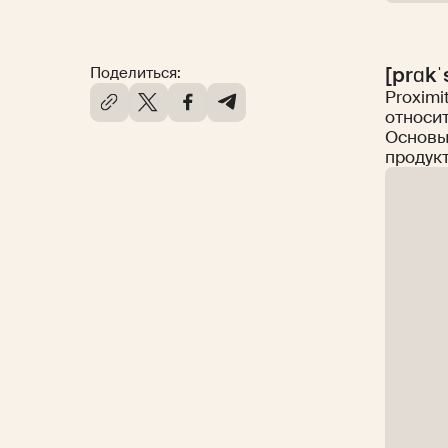
[prɑkˈ
Поделиться:
Proximi
относи
Основы
продукт