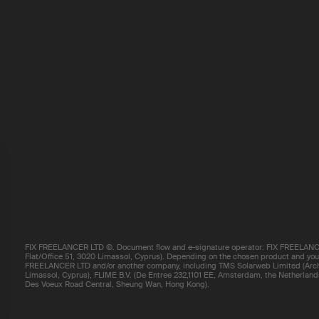
FIX FREELANCER LTD ©. Document flow and e-signature operator: FIX FREELANCE
Flat/Office 51, 3020 Limassol, Cyprus). Depending on the chosen product and your 
FREELANCER LTD and/or another company, including TMS Solarweb Limited (Arch.
Limassol, Cyprus), FLIME B.V. (De Entree 232,1101 EE, Amsterdam, the Netherland
Des Voeux Road Central, Sheung Wan, Hong Kong).