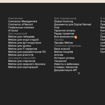
Компаниям
Для подрядчиков
О к
Contractor Management
Global Invoicing
О н
Contractor of Record
Документы для Digital Nomad
Пре
Глобальные платежи
Visa
Вак
AI Scout
Гарантия оплаты
Кон
Для индустрий
Радар проектов
Док
Mellow для геймдева
Все возможности
Пра
Mellow для инди-студий
Тарифы
Пол
Mellow для арт-индустрии
Тарифы Mellow
coo
Mellow для эдтеха
Полезные материалы
Пол
Mellow для IT сервисов
База знаний
кон
Mellow для разработчиков ПО
Mellow Insights
Пол
Mellow для агентств
Articles
Для вашего масштаба
Истории успеха
Mellow для стартапов
Ченджлог
Mellow для среднего бизнеса
Ивенты и вебинары
Mellow для корпораций
Словарь терминов
Документация API