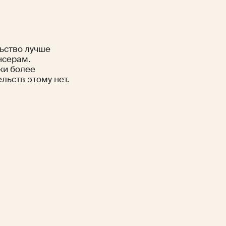
льство лучше
нсерам.
ки более
льств этому нет.