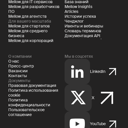
Mellow для IT сервисов
База знаний
Mellow для разработчиков
Mellow Insights
ПО
Articles
Mellow для агентств
Истории успеха
Для вашего масштаба
Ченджлог
Mellow для стартапов
Ивенты и вебинары
Mellow для среднего
Словарь терминов
бизнеса
Документация API
Mellow для корпораций
О компании
Мы в соцсетях
О нас
Пресс-центр
Вакансии
LinkedIn
Контакты
Документы
Правовая документация
Политика использования
cookie
X
Политика
конфиденциальности
Пользовательское
соглашение
YouTube