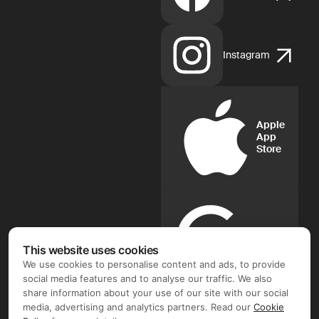
Instagram
Apple
App
Store
Google
Play
This website uses cookies
We use cookies to personalise content and ads, to provide
social media features and to analyse our traffic. We also
FIX FREELANCER LTD ©. Document flow and e-signature
share information about your use of our site with our social
operator: FIX FREELANCER LTD (Arch. Leontiou A, 254,
media, advertising and analytics partners. Read our
Cookie
MAXIMOS COURT A, 5th floor, Flat/Office 51, 3020 Limassol,