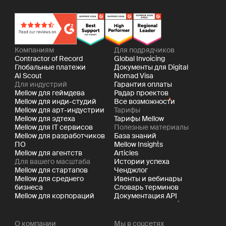
Компаниям
Для подрядчиков
Contractor of Record
Global Invoicing
Глобальные платежи
Документы для Digital
AI Scout
Nomad Visa
Для индустрий
Гарантия оплаты
Mellow для геймдева
Радар проектов
Mellow для инди-студий
Все возможности
Mellow для арт-индустрии
Тарифы
Mellow для эдтеха
Тарифы Mellow
Mellow для IT сервисов
Полезные материалы
Mellow для разработчиков
База знаний
ПО
Mellow Insights
Mellow для агентств
Articles
Для вашего масштаба
Истории успеха
Mellow для стартапов
Ченджлог
Mellow для среднего
Ивенты и вебинары
бизнеса
Словарь терминов
Mellow для корпораций
Документация API
О компании
Мы в соцсетях