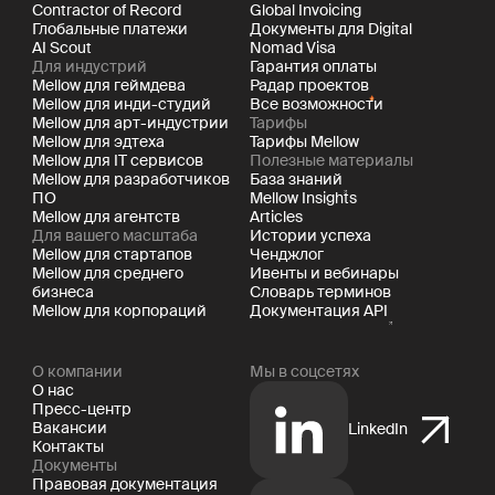
Contractor of Record
Global Invoicing
Глобальные платежи
Документы для Digital
AI Scout
Nomad Visa
Для индустрий
Гарантия оплаты
Mellow для геймдева
Радар проектов
Mellow для инди-студий
Все возможности
Mellow для арт-индустрии
Тарифы
Mellow для эдтеха
Тарифы Mellow
Mellow для IT сервисов
Полезные материалы
Mellow для разработчиков
База знаний
ПО
Mellow Insights
Mellow для агентств
Articles
Для вашего масштаба
Истории успеха
Mellow для стартапов
Ченджлог
Mellow для среднего
Ивенты и вебинары
бизнеса
Словарь терминов
Mellow для корпораций
Документация API
О компании
Мы в соцсетях
О нас
Пресс-центр
Вакансии
LinkedIn
Контакты
Документы
Правовая документация