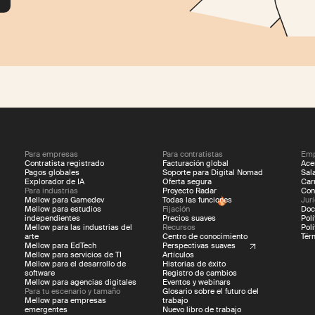
Para empresas
Para contratistas
Emp
Contratista registrado
Facturación global
Ace
Pagos globales
Soporte para Digital Nomad
Sal
Explorador de IA
Oferta segura
Car
Para industrias
Proyecto Radar
Con
Mellow para Gamedev
Todas las funciones
Jur
Mellow para estudios
Fijación
Doc
independientes
Precios suaves
Pol
Mellow para las industrias del
Recursos
Pol
arte
Centro de conocimiento
Tér
Mellow para EdTech
Perspectivas suaves
Mellow para servicios de TI
Artículos
Mellow para el desarrollo de
Historias de éxito
software
Registro de cambios
Mellow para agencias digitales
Eventos y webinars
Para tu escenario y tamaño
Glosario sobre el futuro del
Mellow para empresas
trabajo
emergentes
Nuevo libro de trabajo