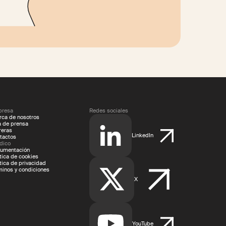
resa
Redes sociales
rca de nosotros
a de prensa
reras
LinkedIn
tactos
ídico
umentación
ítica de cookies
ítica de privacidad
minos y condiciones
X
YouTube