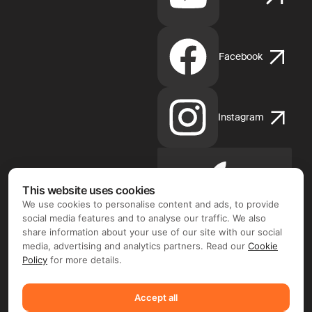
Facebook
Instagram
Apple
This website uses cookies
App
We use cookies to personalise content and ads, to provide
Store
social media features and to analyse our traffic. We also
share information about your use of our site with our social
media, advertising and analytics partners. Read our
Cookie
Policy
for more details.
Google
Accept all
Play