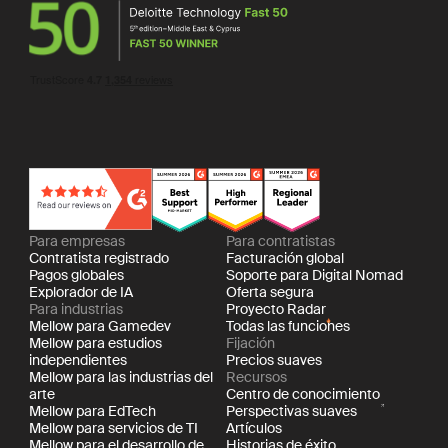
Para empresas
Para contratistas
Contratista registrado
Facturación global
Pagos globales
Soporte para Digital Nomad
Explorador de IA
Oferta segura
Para industrias
Proyecto Radar
Mellow para Gamedev
Todas las funciones
Mellow para estudios
Fijación
independientes
Precios suaves
Mellow para las industrias del
Recursos
arte
Centro de conocimiento
Mellow para EdTech
Perspectivas suaves
Mellow para servicios de TI
Artículos
Mellow para el desarrollo de
Historias de éxito