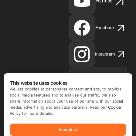
YouTube
Facebook
Instagram
This website uses cookies
App
Store
We use cookies to personalise content and ads, to provide
d'Apple
social media features and to analyse our traffic. We also
share information about your use of our site with our social
media, advertising and analytics partners. Read our
Cookie
Policy
for more details.
Google
Accept all
Play