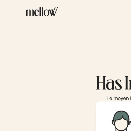
Has I
Le moyen l