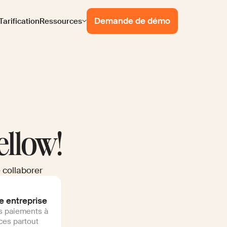
Demande de démo
Tarification
Ressources
ellow!
 collaborer
e entreprise
s paiements à
ces partout