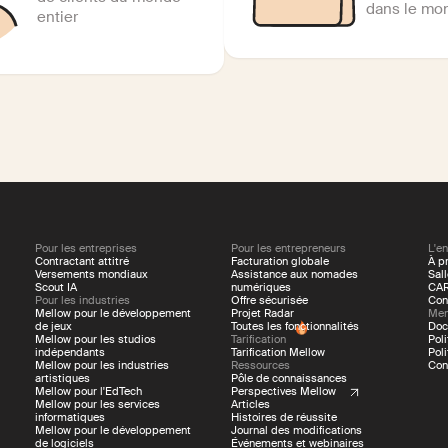
dans le mo
entier
Pour les entreprises
Pour les entrepreneurs
L'en
Contractant attitré
Facturation globale
À p
Versements mondiaux
Assistance aux nomades
Sal
Scout IA
numériques
CAR
Pour les industries
Offre sécurisée
Con
Mellow pour le développement
Projet Radar
Men
de jeux
Toutes les fonctionnalités
Doc
Mellow pour les studios
Tarification
Pol
indépendants
Tarification Mellow
Poli
Mellow pour les industries
Ressources
Con
artistiques
Pôle de connaissances
Mellow pour l'EdTech
Perspectives Mellow
Mellow pour les services
Articles
informatiques
Histoires de réussite
Mellow pour le développement
Journal des modifications
de logiciels
Événements et webinaires