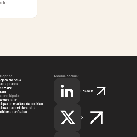
nde
treprise
Médias sociaux
ropos de nous
le de presse
RIÈRES
LinkedIn
tact
tions légales
umentation
itique en matière de cookies
tique de confidentialité
ditions générales
X