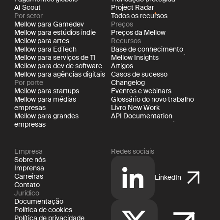
AI Scout
Project Radar
Por setor
Todos os recursos
Mellow para Gamedev
Preços
Mellow para estúdios indie
Preços da Mellow
Mellow para artes
Recursos
Mellow para EdTech
Base de conhecimento
Mellow para serviços de TI
Mellow Insights
Mellow para dev de software
Artigos
Mellow para agências digitais
Casos de sucesso
Por porte
Changelog
Mellow para startups
Eventos e webinars
Mellow para médias
Glossário do novo trabalho
empresas
Livro New Work
Mellow para grandes
API Documentation
empresas
Empresa
Redes sociais
Sobre nós
Imprensa
Carreiras
LinkedIn
Contato
Jurídico
Documentação
Política de cookies
Política de privacidade