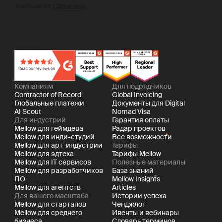
Компаниям
Для подрядчиков
Contractor of Record
Global Invoicing
Глобальные платежи
Документы для Digital
AI Scout
Nomad Visa
Для индустрий
Гарантия оплаты
Mellow для геймдева
Радар проектов
Mellow для инди-студий
Все возможности
Mellow для арт-индустрии
Тарифы
Mellow для эдтеха
Тарифы Mellow
Mellow для IT сервисов
Полезные материалы
Mellow для разработчиков
База знаний
ПО
Mellow Insights
Mellow для агентств
Articles
Для вашего масштаба
Истории успеха
Mellow для стартапов
Ченджлог
Mellow для среднего
Ивенты и вебинары
бизнеса
Словарь терминов