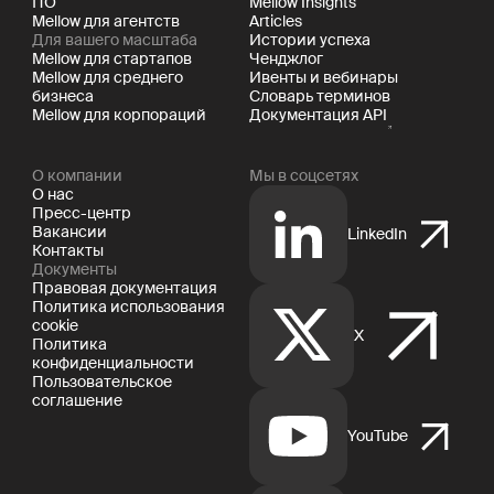
ПО
Mellow Insights
Mellow для агентств
Articles
Для вашего масштаба
Истории успеха
Mellow для стартапов
Ченджлог
Mellow для среднего
Ивенты и вебинары
бизнеса
Словарь терминов
Mellow для корпораций
Документация API
О компании
Мы в соцсетях
О нас
Пресс-центр
Вакансии
LinkedIn
Контакты
Документы
Правовая документация
Политика использования
cookie
X
Политика
конфиденциальности
Пользовательское
соглашение
YouTube