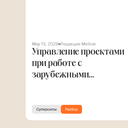
May 13, 2026
Редакция Mellow
Управление проектами
при работе с
зарубежными
заказчиками. Гайд для
фрилансера
Суперсилы
Разбор