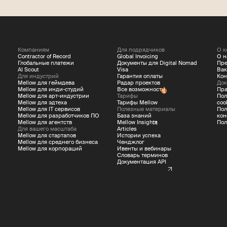
Компаниям
Для подрядчиков
О к
Contractor of Record
Global Invoicing
О н
Глобальные платежи
Документы для Digital Nomad
Пре
AI Scout
Visa
Вак
Для индустрий
Гарантия оплаты
Кон
Mellow для геймдева
Радар проектов
Док
Mellow для инди-студий
Все возможности
Пра
Mellow для арт-индустрии
Тарифы
Пол
Mellow для эдтеха
Тарифы Mellow
coo
Mellow для IT сервисов
Полезные материалы
Пол
Mellow для разработчиков ПО
База знаний
кон
Mellow для агентств
Mellow Insights
Пол
Для вашего масштаба
Articles
Mellow для стартапов
Истории успеха
Mellow для среднего бизнеса
Ченджлог
Mellow для корпораций
Ивенты и вебинары
Словарь терминов
Документация API