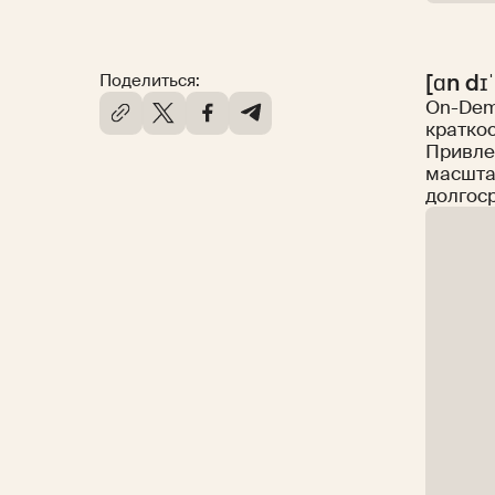
[ɑn d
Поделиться:
On-Dem
кратко
Привле
масшта
долгос