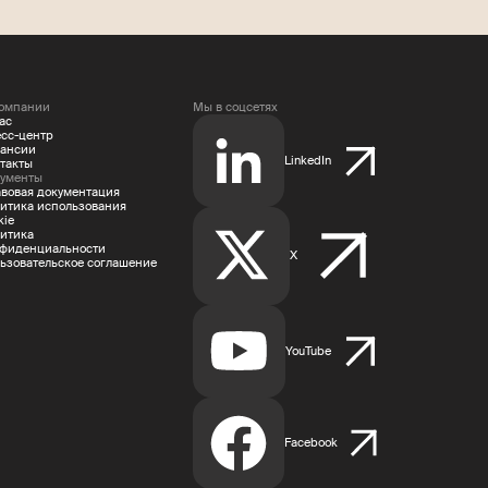
омпании
Мы в соцсетях
ас
сс-центр
ансии
LinkedIn
такты
ументы
вовая документация
итика использования
kie
итика
фиденциальности
X
ьзовательское соглашение
YouTube
Facebook