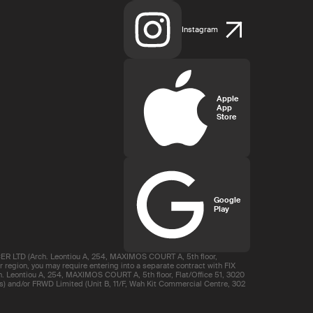
Instagram
Apple
App
Store
Google
Play
R LTD (Arch. Leontiou A, 254, MAXIMOS COURT A, 5th floor,
region, you may require entering into a separate contract with FIX
 Leontiou A, 254, MAXIMOS COURT A, 5th floor, Flat/Office 51, 3020
s) and/or FRWD Limited (Unit B, 11/F, Wah Kit Commercial Centre, 302