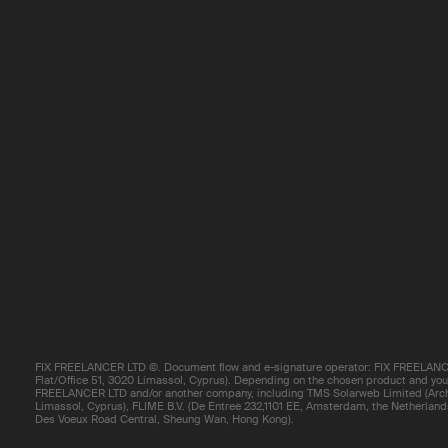
FIX FREELANCER LTD ©. Document flow and e-signature operator: FIX FREELANCE
Flat/Office 51, 3020 Limassol, Cyprus). Depending on the chosen product and your 
FREELANCER LTD and/or another company, including TMS Solarweb Limited (Arch.
Limassol, Cyprus), FLIME B.V. (De Entree 232,1101 EE, Amsterdam, the Netherland
Des Voeux Road Central, Sheung Wan, Hong Kong).