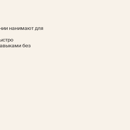
ании нанимают для
быстро
навыками без