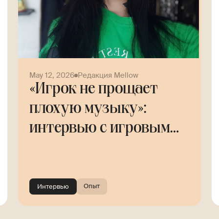
May 12, 2026
Редакция Mellow
«Игрок не прощает
плохую музыку»:
интервью с игровым
композитором Helly
Tree
Опыт
Интервью