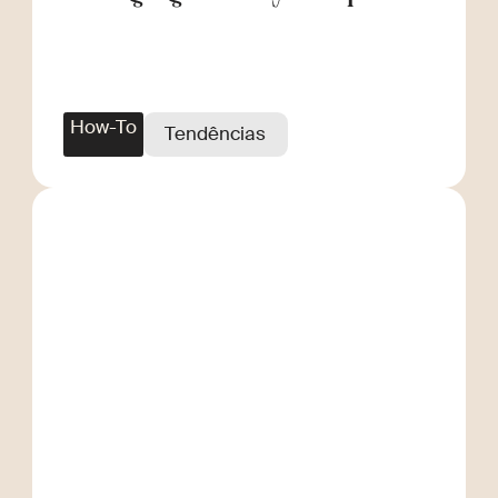
Scale
How-To
Tendências