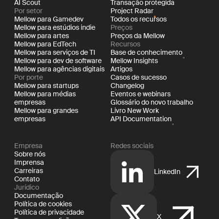
AI Scout
Transação protegida
Por setor
Project Radar
Mellow para Gamedev
Todos os recursos
Mellow para estúdios indie
Preços
Mellow para artes
Preços da Mellow
Mellow para EdTech
Recursos
Mellow para serviços de TI
Base de conhecimento
Mellow para dev de software
Mellow Insights
Mellow para agências digitais
Artigos
Por porte
Casos de sucesso
Mellow para startups
Changelog
Mellow para médias
Eventos e webinars
empresas
Glossário do novo trabalho
Mellow para grandes
Livro New Work
empresas
API Documentation
Empresa
Redes sociais
Sobre nós
Imprensa
Carreiras
LinkedIn
Contato
Jurídico
Documentação
Política de cookies
Política de privacidade
X