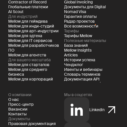
Contractor of Record
Global Invoicing
Глобальные платежи
Документы для Digital
AI Scout
Nomad Visa
Для индустрий
Гарантия оплаты
Mellow для геймдева
Радар проектов
Mellow для инди-студий
Все возможности
Mellow для арт-индустрии
Тарифы
Mellow для эдтеха
Тарифы Mellow
Mellow для IT сервисов
Полезные материалы
Mellow для разработчиков
База знаний
ПО
Mellow Insights
Mellow для агентств
Articles
Для вашего масштаба
Истории успеха
Mellow для стартапов
Ченджлог
Mellow для среднего
Ивенты и вебинары
бизнеса
Словарь терминов
Mellow для корпораций
Документация API
О компании
Мы в соцсетях
О нас
Пресс-центр
Вакансии
LinkedIn
Контакты
Документы
Правовая документация