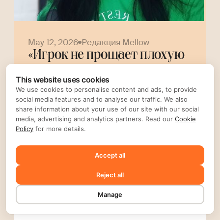
May 12, 2026
Редакция Mellow
«Игрок не прощает плохую
музыку»: интервью с
This website uses cookies
игровым композитором
We use cookies to personalise content and ads, to provide
social media features and to analyse our traffic. We also
Helly Tree
share information about your use of our site with our social
media, advertising and analytics partners. Read our
Cookie
Policy
for more details.
Интервью
Опыт
Accept all
Reject all
Manage