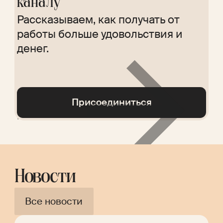
каналу
недоброжелателей. Результат
Опрос проводится анонимно,
может колебаться от +100
чтобы сотрудники могли честно
Рассказываем, как получать от
(большинство сотрудников
высказать свое мнение.
работы больше удовольствия и
довольны) до -100 (большинство
денег.
недовольны).
Присоединиться
Read
more
Новости
Glossary
Все новости