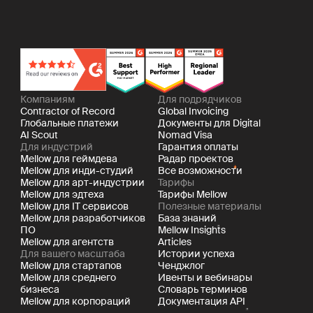
Компаниям
Для подрядчиков
Contractor of Record
Global Invoicing
Глобальные платежи
Документы для Digital
AI Scout
Nomad Visa
Для индустрий
Гарантия оплаты
Mellow для геймдева
Радар проектов
Mellow для инди-студий
Все возможности
Mellow для арт-индустрии
Тарифы
Mellow для эдтеха
Тарифы Mellow
Mellow для IT сервисов
Полезные материалы
Mellow для разработчиков
База знаний
ПО
Mellow Insights
Mellow для агентств
Articles
Для вашего масштаба
Истории успеха
Mellow для стартапов
Ченджлог
Mellow для среднего
Ивенты и вебинары
бизнеса
Словарь терминов
Mellow для корпораций
Документация API