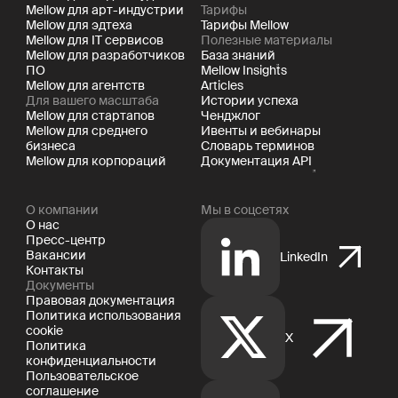
Mellow для арт-индустрии
Тарифы
Mellow для эдтеха
Тарифы Mellow
Mellow для IT сервисов
Полезные материалы
Mellow для разработчиков
База знаний
ПО
Mellow Insights
Mellow для агентств
Articles
Для вашего масштаба
Истории успеха
Mellow для стартапов
Ченджлог
Mellow для среднего
Ивенты и вебинары
бизнеса
Словарь терминов
Mellow для корпораций
Документация API
О компании
Мы в соцсетях
О нас
Пресс-центр
Вакансии
LinkedIn
Контакты
Документы
Правовая документация
Политика использования
cookie
X
Политика
конфиденциальности
Пользовательское
соглашение