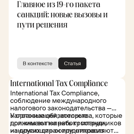
Главное из 19-го пакета
санкций: новые вызовы и
пути решения
В контексте
Статья
International Tax Compliance
International Tax Compliance,
соблюдение международного
налогового законодательства —
налоговые обязательства, которые
У организаций, которые
должны выполнять компании,
принимают на работу сотрудников
нанимающие сотрудников из
из других стран или отправляют