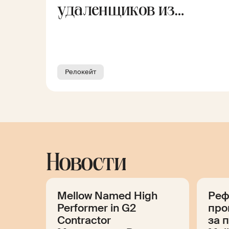
удаленщиков из
России
Релокейт
Новости
Mellow Named High
Реф
Performer in G2
про
Contractor
за 