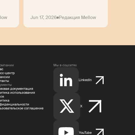
low
Jun 17, 2026
Редакция Mellow
омпании
Мы в соцсетях
ас
сс-центр
ансии
LinkedIn
такты
ументы
вовая документация
итика использования
kie
итика
фиденциальности
X
ьзовательское соглашение
YouTube