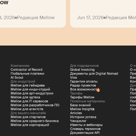
low
8, 2026
Редакция Mellow
Jun 17, 2026
Редакция Mel
Компаниям
Для подрядчиков
О к
Contractor of Record
Global Invoicing
О н
Глобальные платежи
Документы для Digital Nomad
Пре
AI Scout
Visa
Вак
Для индустрий
Гарантия оплаты
Кон
Mellow для геймдева
Радар проектов
Док
Mellow для инди-студий
Все возможности
Пра
Mellow для арт-индустрии
Тарифы
Пол
Mellow для эдтеха
Тарифы Mellow
coo
Mellow для IT сервисов
Полезные материалы
Пол
Mellow для разработчиков ПО
База знаний
кон
Mellow для агентств
Mellow Insights
Пол
Для вашего масштаба
Articles
Mellow для стартапов
Истории успеха
Mellow для среднего бизнеса
Ченджлог
Mellow для корпораций
Ивенты и вебинары
Словарь терминов
Документация API