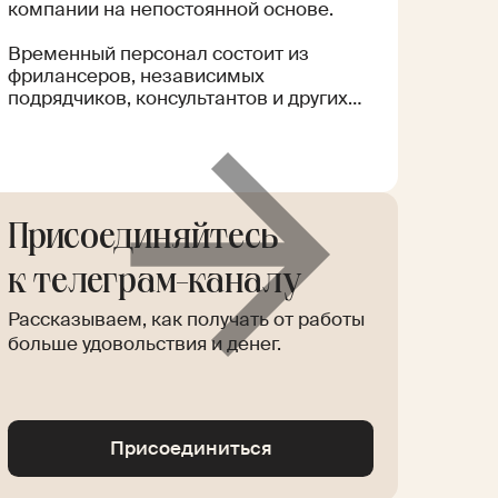
компании на непостоянной основе.
Временный персонал состоит из
фрилансеров, независимых
подрядчиков, консультантов и других
специалистов. Они не входят в штат
компании и нанимаются для
конкретных проектов, задач или
периодов. У компании нет
долгосрочных обязательств перед
временным персоналом, и это
Присоединяйтесь
Read
позволяет гибко регулировать число
more
сотрудников.
к телеграм-каналу
Рассказываем, как получать от работы
больше удовольствия и денег.
Glossary
Присоединиться