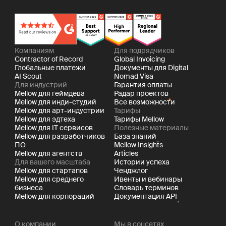
Компаниям
Для подрядчиков
Contractor of Record
Global Invoicing
Глобальные платежи
Документы для Digital
AI Scout
Nomad Visa
Для индустрий
Гарантия оплаты
Mellow для геймдева
Радар проектов
Mellow для инди-студий
Все возможности
Mellow для арт-индустрии
Тарифы
Mellow для эдтеха
Тарифы Mellow
Mellow для IT сервисов
Полезные материалы
Mellow для разработчиков
База знаний
ПО
Mellow Insights
Mellow для агентств
Articles
Для вашего масштаба
Истории успеха
Mellow для стартапов
Ченджлог
Mellow для среднего
Ивенты и вебинары
бизнеса
Словарь терминов
Mellow для корпораций
Документация API
О компании
Мы в соцсетях