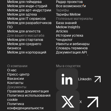
Mellow для геймдева
Радар проектов
Mellow для инди-студий
Все возможности
Mellow для арт-индустрии
Тарифы
Mellow для эдтеха
Тарифы Mellow
Mellow для IT сервисов
Полезные материалы
Mellow для разработчиков
База знаний
ПО
Mellow Insights
Mellow для агентств
Articles
Для вашего масштаба
Истории успеха
Mellow для стартапов
Ченджлог
Mellow для среднего
Ивенты и вебинары
бизнеса
Словарь терминов
Mellow для корпораций
Документация API
О компании
Мы в соцсетях
О нас
Пресс-центр
Вакансии
LinkedIn
Контакты
Документы
Правовая документация
Политика использования
cookie
X
Политика
конфиденциальности