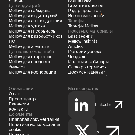
AI Scout
Nomad Visa
Для индустрий
Гарантия оплаты
Mellow для геймдева
Радар проектов
Mellow для инди-студий
Все возможности
Mellow для арт-индустрии
Тарифы
Mellow для эдтеха
Тарифы Mellow
Mellow для IT сервисов
Полезные материалы
Mellow для разработчиков
База знаний
ПО
Mellow Insights
Mellow для агентств
Articles
Для вашего масштаба
Истории успеха
Mellow для стартапов
Ченджлог
Mellow для среднего
Ивенты и вебинары
бизнеса
Словарь терминов
Mellow для корпораций
Документация API
О компании
Мы в соцсетях
О нас
Пресс-центр
Вакансии
LinkedIn
Контакты
Документы
Правовая документация
Политика использования
cookie
X
Политика