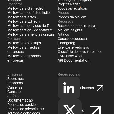
Por setor
Project Radar
Mellow para Gamedev
Todos os recursos
Mellow para estúdios indie
Preços
Mellow para artes
Preços da Mellow
Mellow para EdTech
Recursos
Mellow para serviços de TI
Base de conhecimento
Mellow para dev de software
Mellow Insights
Mellow para agências digitais
Artigos
Por porte
Casos de sucesso
Mellow para startups
Changelog
Mellow para médias
Eventos e webinars
empresas
Glossário do novo trabalho
Mellow para grandes
Livro New Work
empresas
API Documentation
Empresa
Redes sociais
Sobre nós
Imprensa
Carreiras
LinkedIn
Contato
Jurídico
Documentação
Política de cookies
Política de privacidade
X
Termos e condições