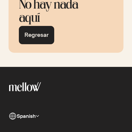
No hay nada
aquí
Regresar
Spanish