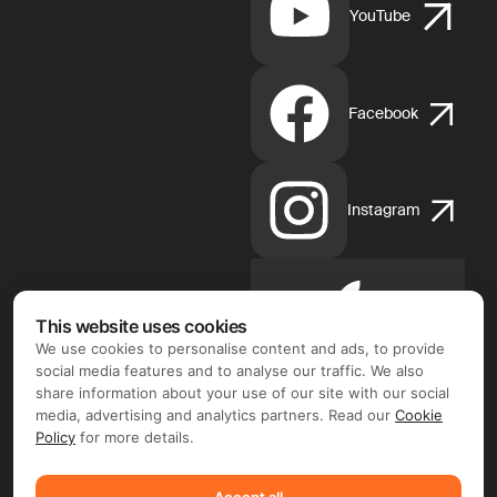
YouTube
Facebook
Instagram
Apple
This website uses cookies
App
We use cookies to personalise content and ads, to provide
Store
social media features and to analyse our traffic. We also
share information about your use of our site with our social
media, advertising and analytics partners. Read our
Cookie
Policy
for more details.
Google
Accept all