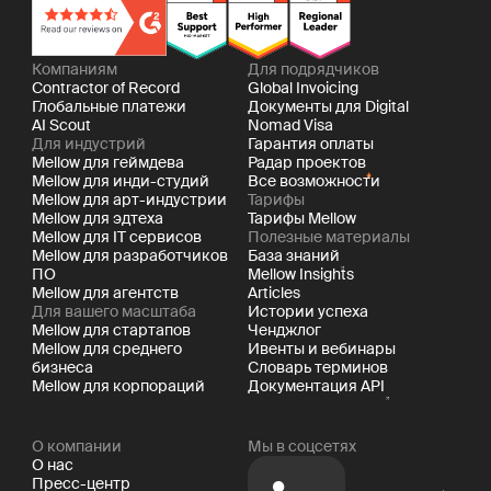
Компаниям
Для подрядчиков
Contractor of Record
Global Invoicing
Глобальные платежи
Документы для Digital
AI Scout
Nomad Visa
Для индустрий
Гарантия оплаты
Mellow для геймдева
Радар проектов
Mellow для инди-студий
Все возможности
Mellow для арт-индустрии
Тарифы
Mellow для эдтеха
Тарифы Mellow
Mellow для IT сервисов
Полезные материалы
Mellow для разработчиков
База знаний
ПО
Mellow Insights
Mellow для агентств
Articles
Для вашего масштаба
Истории успеха
Mellow для стартапов
Ченджлог
Mellow для среднего
Ивенты и вебинары
бизнеса
Словарь терминов
Mellow для корпораций
Документация API
О компании
Мы в соцсетях
О нас
Пресс-центр